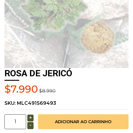
ROSA DE JERICÓ
$7.990
$8.990
SKU:
MLC491569493
+
-