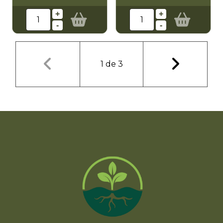
+
+
-
-
1
de
3