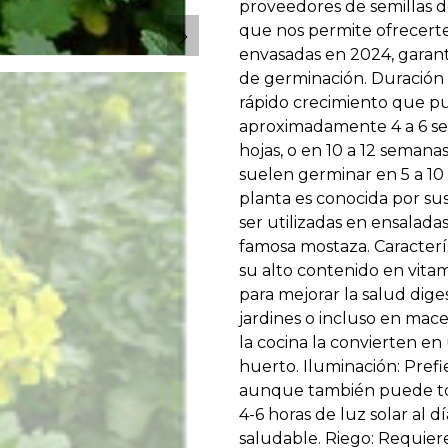
proveedores de semillas d
que nos permite ofrecerte
envasadas en 2024, garant
de germinación. Duración 
rápido crecimiento que p
aproximadamente 4 a 6 se
hojas, o en 10 a 12 semanas 
suelen germinar en 5 a 10 
planta es conocida por su
ser utilizadas en ensaladas
famosa mostaza. Caracterís
su alto contenido en vitam
para mejorar la salud diges
jardines o incluso en mace
la cocina la convierten en
huerto. Iluminación: Prefi
aunque también puede tol
4-6 horas de luz solar al 
saludable. Riego: Requier