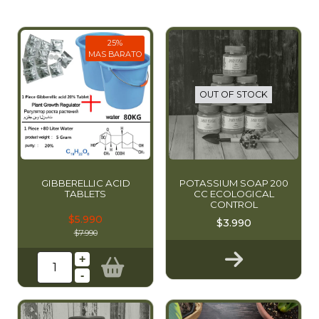
25%
MAS BARATO
OUT OF STOCK
GIBBERELLIC ACID
POTASSIUM SOAP 200
TABLETS
CC ECOLOGICAL
CONTROL
$5.990
$3.990
$7.990
+
-